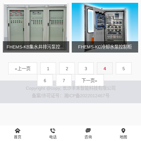
FHEMS-KB集水井排污泵控制柜
FHEMS-KC冷却水泵控制柜
«上一页
1
2
3
4
5
6
7
下一页»
Copyright @copy; 长沙丰禾智能科技有限公司
备案/许可证号：
湘ICP备2022012467号
首页
电话
咨询
地图